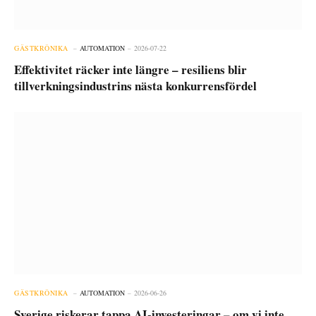
GÄSTKRÖNIKA
AUTOMATION
2026-07-22
Effektivitet räcker inte längre – resiliens blir
tillverkningsindustrins nästa konkurrensfördel
GÄSTKRÖNIKA
AUTOMATION
2026-06-26
Sverige riskerar tappa AI-investeringar – om vi inte