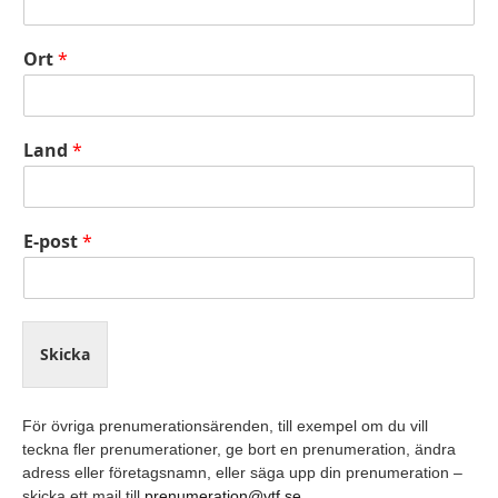
Ort
*
Land
*
E-post
*
Skicka
För övriga prenumerationsärenden, till exempel om du vill
teckna fler prenumerationer, ge bort en prenumeration, ändra
adress eller företagsnamn, eller säga upp din prenumeration –
skicka ett mail till
prenumeration@vtf.se