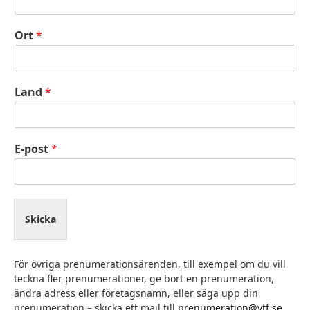
Ort
*
Land
*
E-post
*
Skicka
För övriga prenumerationsärenden, till exempel om du vill
teckna fler prenumerationer, ge bort en prenumeration,
ändra adress eller företagsnamn, eller säga upp din
prenumeration – skicka ett mail till
prenumeration@vtf.se