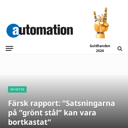
Guldhanden
2026
NYHETER
Färsk rapport: ”Satsningarna
på ”grönt stål” kan vara
bortkastat”