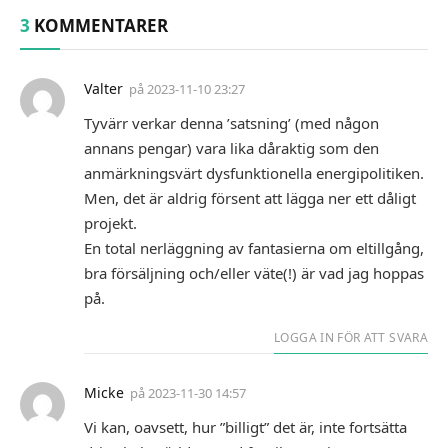
3
KOMMENTARER
Valter
på
2023-11-10 23:27
Tyvärr verkar denna ’satsning’ (med någon
annans pengar) vara lika dåraktig som den
anmärkningsvärt dysfunktionella energipolitiken.
Men, det är aldrig försent att lägga ner ett dåligt
projekt.
En total nerläggning av fantasierna om eltillgång,
bra försäljning och/eller väte(!) är vad jag hoppas
på.
LOGGA IN FÖR ATT SVARA
Micke
på
2023-11-30 14:57
Vi kan, oavsett, hur ”billigt” det är, inte fortsätta