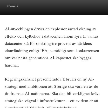
2026-06-26
AI-utvecklingen driver en explosionsartad ökning av
effekt- och kylbehov i datacenter. Inom fyra år väntas
datacenter stå för omkring tre procent av världens
elanvändning enligt IEA, samtidigt som konkurrensen
om var nästa generations AI-kapacitet ska byggas
hårdnar.
Regeringskansliet presenterade i februari en ny AI-
strategi med ambitionen att Sverige ska vara en av de
tio främsta AI-nationerna. Ska den bli verklighet krävs
strategiska vägval i infrastrukturen – ett av dem är att
skyndsamt gå från luft- till vätskekylning.