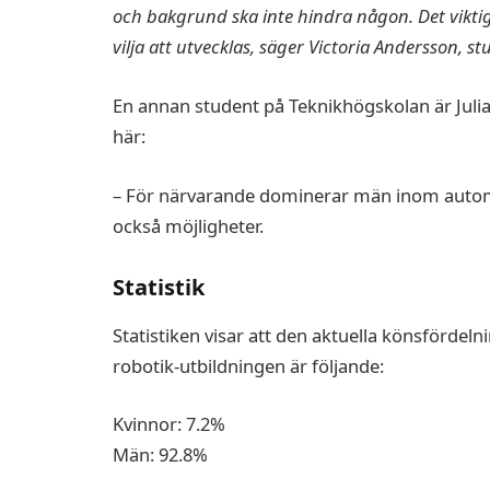
och bakgrund ska inte hindra någon. Det viktiga
vilja att utvecklas, säger Victoria Andersson, s
En annan student på Teknikhögskolan är Juli
här:
– För närvarande dominerar män inom automa
också möjligheter.
Statistik
Statistiken visar att den aktuella könsförde
robotik-utbildningen är följande:
Kvinnor: 7.2%
Män: 92.8%