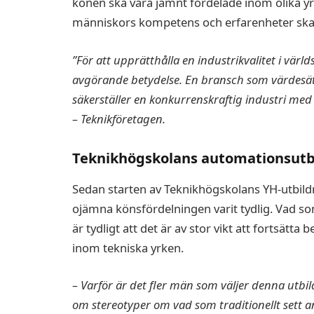
könen ska vara jämnt fördelade inom olika yrk
människors kompetens och erfarenheter ska tas
”För att upprätthålla en industrikvalitet i värl
avgörande betydelse. En bransch som värdesät
säkerställer en konkurrenskraftig industri med 
– Teknikföretagen.
Teknikhögskolans automationsutbil
Sedan starten av Teknikhögskolans YH-utbild
ojämna könsfördelningen varit tydlig. Vad s
är tydligt att det är av stor vikt att fortsätt
inom tekniska yrken.
– Varför är det fler män som väljer denna utbil
om stereotyper om vad som traditionellt sett a