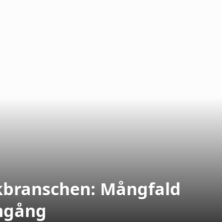
ikbranschen: Mångfald
amgång