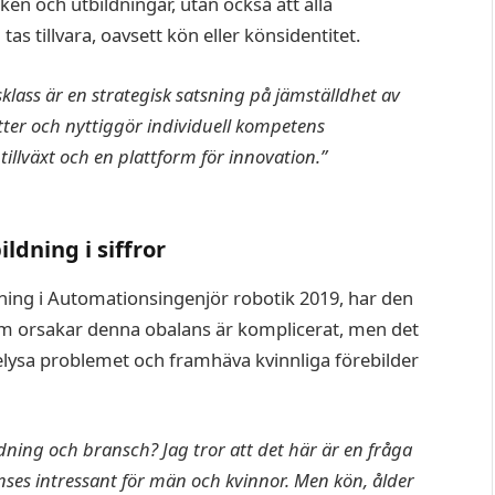
en och utbildningar, utan också att alla
 tillvara, oavsett kön eller könsidentitet.
dsklass är en strategisk satsning på jämställdhet av
ter och nyttiggör individuell kompetens
tillväxt och en plattform för innovation.”
dning i siffror
ning i Automationsingenjör robotik 2019, har den
om orsakar denna obalans är komplicerat, men det
a belysa problemet och framhäva kvinnliga förebilder
dning och bransch? Jag tror att det här är en fråga
nses intressant för män och kvinnor. Men kön, ålder