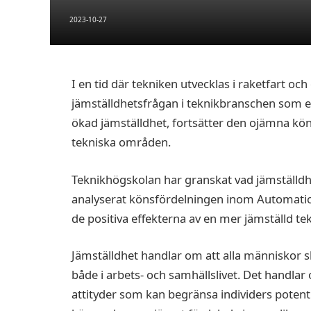
2023-10-27
I en tid där tekniken utvecklas i raketfart och
jämställdhetsfrågan i teknikbranschen som e
ökad jämställdhet, fortsätter den ojämna kö
tekniska områden.
Teknikhögskolan har granskat vad jämställdhet
analyserat könsfördelningen inom Automatio
de positiva effekterna av en mer jämställd te
Jämställdhet handlar om att alla människor ska
både i arbets- och samhällslivet. Det handla
attityder som kan begränsa individers potentia