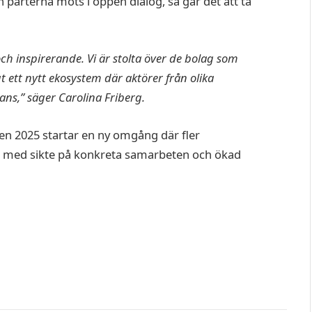
och parterna möts i öppen dialog, så går det att ta
och inspirerande. Vi är stolta över de bolag som
gt ett nytt ekosystem där aktörer från olika
ns,” säger Carolina Friberg.
en 2025 startar en ny omgång där fler
a – med sikte på konkreta samarbeten och ökad