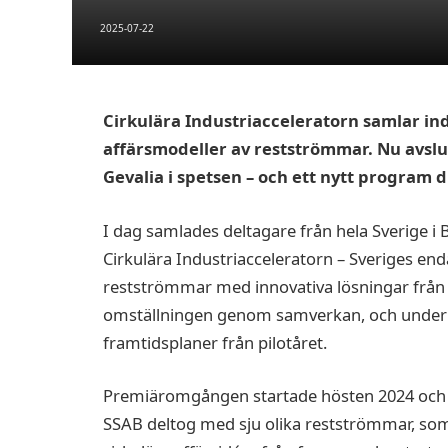
2025-07-22
Cirkulära Industriacceleratorn samlar ind
affärsmodeller av restströmmar. Nu avslut
Gevalia i spetsen – och ett nytt program 
I dag samlades deltagare från hela Sverige i B
Cirkulära Industriacceleratorn – Sveriges e
restströmmar med innovativa lösningar från s
omställningen genom samverkan, och under d
framtidsplaner från pilotåret.
Premiäromgången startade hösten 2024 och avs
SSAB deltog med sju olika restströmmar, 