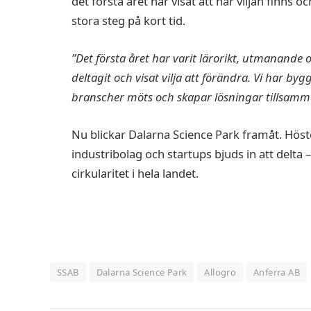
det första året har visat att när viljan finns 
stora steg på kort tid.
”Det första året har varit lärorikt, utmanande 
deltagit och visat vilja att förändra. Vi har byg
branscher möts och skapar lösningar tillsamma
Nu blickar Dalarna Science Park framåt. Höst
industribolag och startups bjuds in att delt
cirkularitet i hela landet.
SSAB
Dalarna Science Park
Allogro
Anferra AB