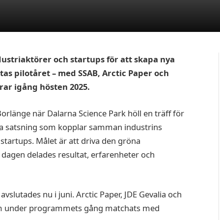
ustriaktörer och startups för att skapa nya
as pilotåret – med SSAB, Arctic Paper och
drar igång hösten 2025.
orlänge när Dalarna Science Park höll en träff för
nda satsning som kopplar samman industrins
tartups. Målet är att driva den gröna
agen delades resultat, erfarenheter och
lutades nu i juni. Arctic Paper, JDE Gevalia och
som under programmets gång matchats med