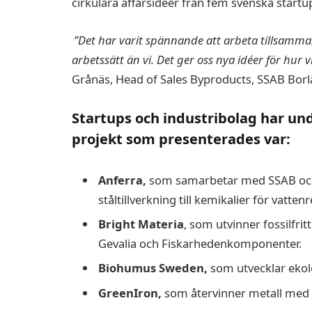
cirkulära affärsidéer från fem svenska startu
”Det har varit spännande att arbeta tillsamm
arbetssätt än vi. Det ger oss nya idéer för hur
Grånäs, Head of Sales Byproducts, SSAB Borl
Startups och industribolag har un
projekt som presenterades var:
Anferra,
som samarbetar med SSAB och 
ståltillverkning till kemikalier för vatten
Bright Materia
, som utvinner fossilfri
Gevalia och Fiskarhedenkomponenter.
Biohumus Sweden,
som utvecklar ekolo
GreenIron,
som återvinner metall med f