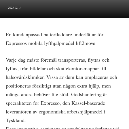
2023-02-14
En kundanpassad batteriladdare underlättar för
Expressos mobila lyfthjälpmedel lift2move
Varje dag måste föremål transporteras, flyttas och
lyftas, från bildelar och skattekontorsmappar till
hälsovårdskliniker. Vissa av dem kan omplaceras och
positioneras försiktigt utan någon extra hjälp, men
många andra behöver lite stöd. Godshantering är
specialiteten för Expresso, den Kassel-baserade
leverantören av ergonomiska arbetshjälpmedel i
Tyskland.
Dess innovativa sortiment av produkter underlättar vid