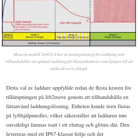
Mascots modell 2440 LA har en trestegsstrategi för laddning som
tillhandahåller en optimal laddning för blysyrabatterier som hjälper till att
utöka deras livslängd.
Detta val av laddare uppfyllde redan de flesta kraven för
tillämpningen på lift2move genom att tillhandahålla en
lättanvänd laddningslösning. Enheten kunde även fästas
på lyfthjälpmedlet, vilket säkerställer att laddaren inte
oavsiktligt lämnas isatt i ett eluttag och glöms där. Den
levereras med ett IP67-klassat hölje och det