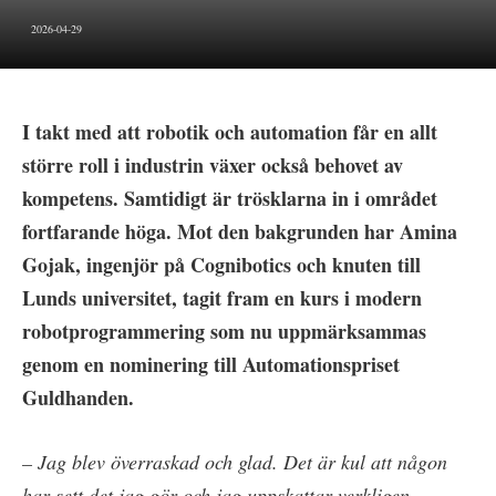
2026-04-29
I takt med att robotik och automation får en allt
större roll i industrin växer också behovet av
kompetens. Samtidigt är trösklarna in i området
fortfarande höga. Mot den bakgrunden har Amina
Gojak, ingenjör på Cognibotics och knuten till
Lunds universitet, tagit fram en kurs i modern
robotprogrammering som nu uppmärksammas
genom en nominering till Automationspriset
Guldhanden.
– Jag blev överraskad och glad. Det är kul att någon
har sett det jag gör och jag uppskattar verkligen