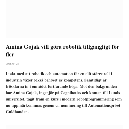
Amina Gojak vill göra robotik tillgängligt för
fler
2026-04-29
I takt med att robotik och automation får en allt större roll i
industrin växer också behovet av kompetens. Samtidigt är
trösklarna in i området fortfarande höga. Mot den bakgrunden
har Amina Gojak, ingenjör på Cognibotics och knuten till Lunds
universitet, tagit fram en kurs i modern robotprogrammering som
nu uppmärksammas genom en nominering till Automationspriset
Guldhanden.