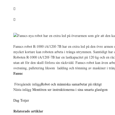
Fanucs robot R-1000 iA/120f-7B har en extra led på den övre armen o
mycket kortare kan roboten arbeta i trånga utrymmen. Samtidigt har de
Roboten R-1000 iA/120f-7B har en lastkapacitet på 120 kg och en räc
utan att för den skull förlora sin räckvidd. Fanucs robot kan även arb
svetsning, palletering liksom ladding och tömning av maskiner i trånga
Fanuc
Föregående inlägg
Robot och människa samarbetar på riktigt
Nästa inlägg
Montören ser instruktionerna i sina smarta glasögon
Dag Toijer
Relaterade artiklar