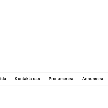
ihop överarmen
ida
Kontakta oss
Prenumerera
Annonsera