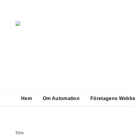
NYA PRODUKTER
Sjuaxlig robot kan vika 
Hem
Om Automation
Företagens Webbs
2017-07-10
Dela