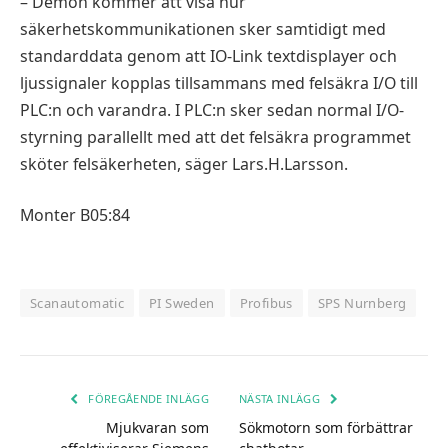
– Demon kommer att visa hur
säkerhetskommunikationen sker samtidigt med
standarddata genom att IO-Link textdisplayer och
ljussignaler kopplas tillsammans med felsäkra I/O till
PLC:n och varandra. I PLC:n sker sedan normal I/O-
styrning parallellt med att det felsäkra programmet
sköter felsäkerheten, säger Lars.H.Larsson.
Monter B05:84
Scanautomatic
PI Sweden
Profibus
SPS Nurnberg
FÖREGÅENDE INLÄGG
NÄSTA INLÄGG
Mjukvaran som
Sökmotorn som förbättrar