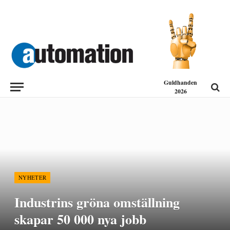
Guldhanden
2026
NYHETER
Industrins gröna omställning
skapar 50 000 nya jobb