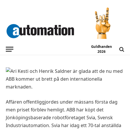
NYHETER
ABB:s köp av Svia gav eko på
Elmia
2016-05-12
Guldhanden
2026
Affären offentliggjordes under mässans första dag
men priset förblev hemligt. ABB har köpt det
Jönköpingsbaserade robotföretaget Svia, Svensk
Industriautomation. Svia har idag ett 70-tal anställda