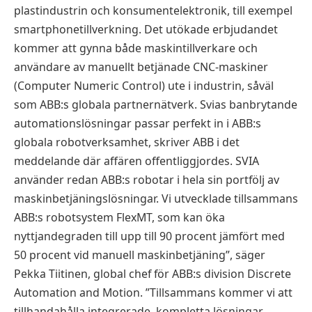
plastindustrin och konsumentelektronik, till exempel
smartphonetillverkning. Det utökade erbjudandet
kommer att gynna både maskintillverkare och
användare av manuellt betjänade CNC-maskiner
(Computer Numeric Control) ute i industrin, såväl
som ABB:s globala partnernätverk. Svias banbrytande
automationslösningar passar perfekt in i ABB:s
globala robotverksamhet, skriver ABB i det
meddelande där affären offentliggjordes. SVIA
använder redan ABB:s robotar i hela sin portfölj av
maskinbetjäningslösningar. Vi utvecklade tillsammans
ABB:s robotsystem FlexMT, som kan öka
nyttjandegraden till upp till 90 procent jämfört med
50 procent vid manuell maskinbetjäning”, säger
Pekka Tiitinen, global chef för ABB:s division Discrete
Automation and Motion. ”Tillsammans kommer vi att
tillhandahålla integrerade, kompletta lösningar