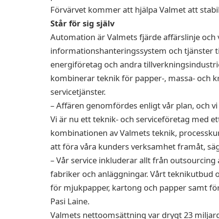
Förvärvet kommer att hjälpa Valmet att stab
Står för sig själv
Automation är Valmets fjärde affärslinje oc
informationshanteringssystem och tjänster til
energiföretag och andra tillverkningsindustrie
kombinerar teknik för papper-, massa- och k
servicetjänster.
– Affären genomfördes enligt vår plan, och vi
Vi är nu ett teknik- och serviceföretag med e
kombinationen av Valmets teknik, processku
att föra våra kunders verksamhet framåt, säg
– Vår service inkluderar allt från outsourcing 
fabriker och anläggningar. Vårt teknikutbud 
för mjukpapper, kartong och papper samt för
Pasi Laine.
Valmets nettoomsättning var drygt 23 miljar