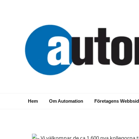
NYHETER
Valmet har köpt divi
Automation från Me
Hem
Om Automation
Företagens Webbsid
2015-06-04