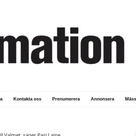
sion Process
tso
a
Kontakta oss
Prenumerera
Annonsera
Mäss