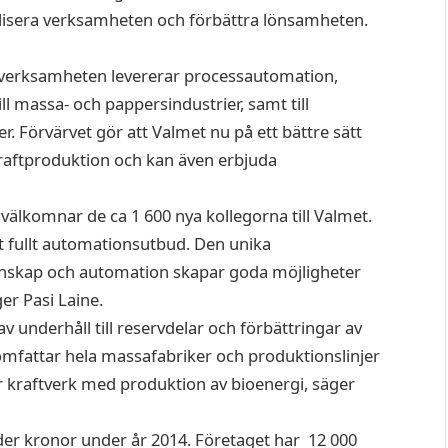
ilisera verksamheten och förbättra lönsamheten.
h verksamheten levererar processautomation,
l massa- och pappersindustrier, samt till
r. Förvärvet gör att Valmet nu på ett bättre sätt
raftproduktion och kan även erbjuda
 välkomnar de ca 1 600 nya kollegorna till Valmet.
tt fullt automationsutbud. Den unika
nskap och automation skapar goda möjligheter
er Pasi Laine.
av underhåll till reservdelar och förbättringar av
omfattar hela massafabriker och produktionslinjer
 kraftverk med produktion av bioenergi, säger
der kronor under år 2014. Företaget har 12 000