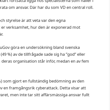
lart fortsätta ligga hos specialisterna som håller i
 prata om ansvar. Där har du som VD en central roll.
h styrelse är att veta var den egna
ot er verksamhet, hur den är exponerad mot
r.
 YouGov göra en undersökning bland svenska
49 %) av de tillfrågade sade sig ha ”god” eller
m deras organisation står inför, medan en av fem
 %) som gjort en fullständig bedömning av den
v en framgångsrik cyberattack. Detta visar att
ret, men inte tar sitt affärsmässiga ansvar fullt