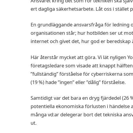
Ansvaret kring det som rör tekniken ska självk
ert dagliga säkerhetsarbete. Låt oss i stället
En grundläggande ansvarsfråga för ledning oc
organisationen står; hur hotbilden ser ut m
internet och givet det, hur god er beredskap ä
Här återstår mycket att göra. Vi lät nyligen
företagsledare som visade att knappt hälften (
”fullständig” förståelse för cyberriskerna so
(19 %) hade ”ingen” eller ”dålig” förståelse.
Samtidigt var det bara en dryg fjärdedel (26
potentiella ekonomiska förlusten i händelse a
många vd:ar delegerar bort det tekniska ansva
ut.