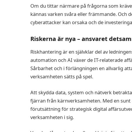
Om du tittar närmare på frågorna som kräv
kännas varken svåra eller främmande. Och d
cyberattacker kan orsaka och de investeringar
Riskerna är nya – ansvaret detsa
Riskhantering är en självklar del av ledningens
automation och AI växer de IT-relaterade affär
Sårbarhet och i förlängningen en allvarlig atta
verksamheten sätts på spel.
Att skydda data, system och nätverk betrakt
fjärran från kärnverksamheten. Med en sunt aff
förutsättning för strategisk digital affärsutve
verksamheten i sig.