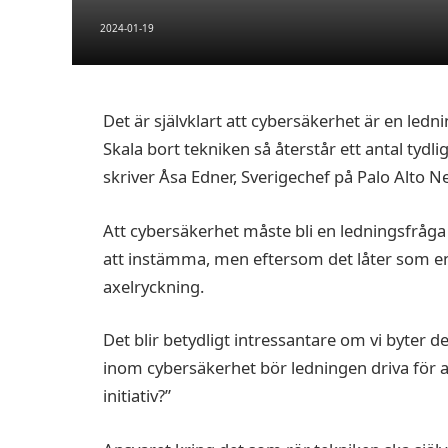
2024-01-19
Det är självklart att cybersäkerhet är en lednin
Skala bort tekniken så återstår ett antal tydlig
skriver Åsa Edner, Sverigechef på Palo Alto N
Att cybersäkerhet måste bli en ledningsfråga
att instämma, men eftersom det låter som en k
axelryckning.
Det blir betydligt intressantare om vi byter d
inom cybersäkerhet bör ledningen driva för at
initiativ?”