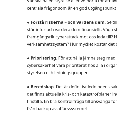
Var ska då en styrelse eller vd börja för att 
centrala frågor som är en god utgångspunkt 
●
Förstå riskerna – och värdera dem.
Se ti
står inför och värdera dem finansiellt. Våga s
framgångsrik cyberattack mot oss leda till? Hur
verksamhetssystem? Hur mycket kostar det os
● Prioritering
. För att hålla jämna steg me
cybersäkerhet vara prioriterat hos alla i org
styrelsen och ledningsgruppen.
● Beredskap
. Det är definitivt ledningens sa
det finns aktuella kris- och katastrofplaner i
finstilta. En bra kontrollfråga till ansvariga f
från backup av affärssystemet.