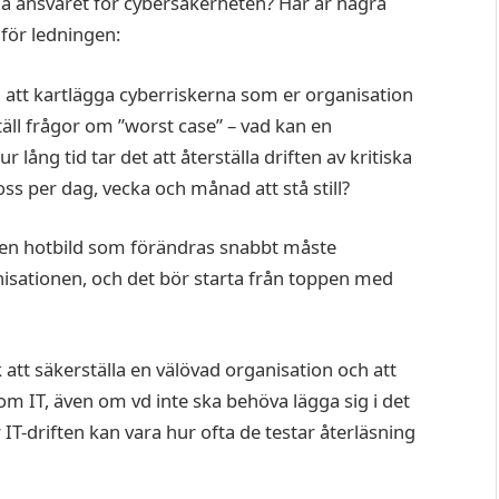
axla ansvaret för cybersäkerheten? Här är några
för ledningen:
ll att kartlägga cyberriskerna som er organisation
täll frågor om ”worst case” – vad kan en
 lång tid tar det att återställa driften av kritiska
s per dag, vecka och månad att stå still?
d en hotbild som förändras snabbt måste
anisationen, och det bör starta från toppen med
k att säkerställa en välövad organisation och att
nom IT, även om vd inte ska behöva lägga sig i det
ör IT-driften kan vara hur ofta de testar återläsning