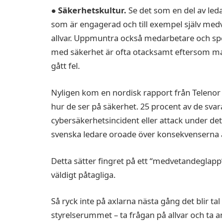
● Säkerhetskultur.
Se det som en del av leda
som är engagerad och till exempel själv medve
allvar. Uppmuntra också medarbetare och spe
med säkerhet är ofta otacksamt eftersom ma
gått fel.
Nyligen kom en nordisk rapport från Telenor d
hur de ser på säkerhet. 25 procent av de svar
cybersäkerhetsincident eller attack under det
svenska ledare oroade över konsekvenserna a
Detta sätter fingret på ett “medvetandeglapp”
väldigt påtagliga.
Så ryck inte på axlarna nästa gång det blir tal
styrelserummet – ta frågan på allvar och ta a