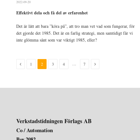
2022-09-20
Effektivt dela och få del av erfarenhet
Det är lätt att bara ”köra på”, att tro man vet vad som fungerar, för
det gjorde det 1985. Det är en farlig strategi, men samtidigt får vi
inte glömma sånt som var viktigt 1985, eller?
Föregående
Nästa
…
1
2
3
4
7
Verkstadstidningen Förlags AB
Co / Automation
Box 2082