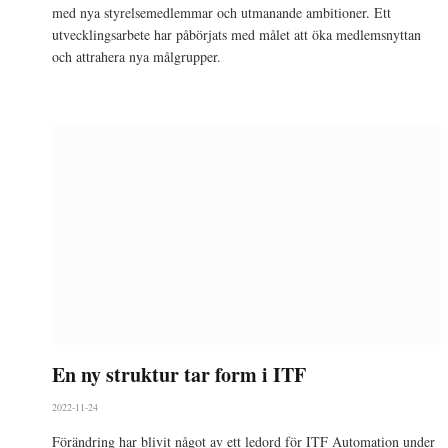
med nya styrelsemedlemmar och utmanande ambitioner. Ett
utvecklingsarbete har påbörjats med målet att öka medlemsnyttan
och attrahera nya målgrupper.
En ny struktur tar form i ITF
2022-11-24
Förändring har blivit något av ett ledord för ITF Automation under