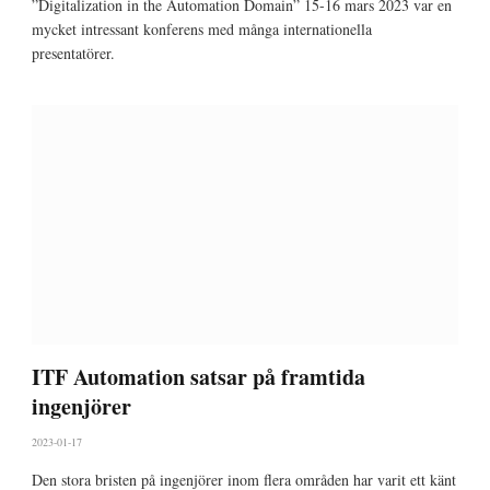
”Digitalization in the Automation Domain” 15-16 mars 2023 var en
mycket intressant konferens med många internationella
presentatörer.
ITF Automation satsar på framtida
ingenjörer
2023-01-17
Den stora b
risten på ingenjörer inom flera områden har varit ett känt