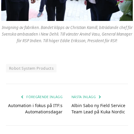
Invigning av fabriken. Bandet klipps av Christian Kamill, biträdande chef för
Svenska ambasaden i New Dehli. Till vänster Arvind Vasu, General Manager
för RSP Indien. Till höger Eddie Eriksson, President för RSP.
Robot System Products
FÖREGÅENDE INLÄGG
NÄSTA INLÄGG
Automation i fokus på ITF:s
Albin Sabo ny Field Service
Automationsdagar
Team Lead på Kuka Nordic