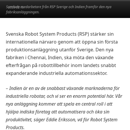
Samlade medarbetare från RSP Sverige och Indien framför den nya
2025-02-10
fabriksanläggningen.
Svenska Robot System Products (RSP) stärker sin
internationella närvaro genom att öppna sin första
produktionsanläggning utanför Sverige. Den nya
fabriken i Chennai, Indien, ska möta den växande
efterfrågan på robottillbehör inom landets snabbt
expanderande industriella automationssektor.
– Indien är en av de snabbast växande marknaderna för
industriella robotar, och vi ser en enorm potential här. Vår
nya anläggning kommer att spela en central roll i att
hjälpa indiska företag att automatisera och öka sin
produktivitet, säger Eddie Eriksson, vd för Robot System
Products.