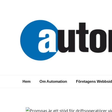
NYHETER
Risksimulator Promp
Hem
Om Automation
Företagens Webbsid
2014-04-29