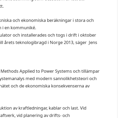
ekniska och ekonomiska beräkningar i stora och
h i en kommuniké.
lator och installerades och togs i drift i oktober
ill årets teknologibragd i Norge 2013, säger Jens
y Methods Applied to Power Systems och tillämpar
systemanalys med modern sannolikhetsteori och
aftnätet och de ekonomiska konsekvenserna av
tion av kraftledningar, kablar och last. Vid
tverk, vid planering av drifts- och