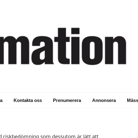
as lyckas i Norge
a
Kontakta oss
Prenumerera
Annonsera
Mäss