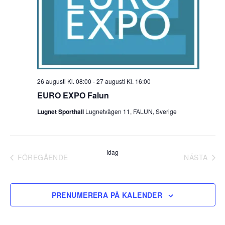
26 augusti Kl. 08:00
-
27 augusti Kl. 16:00
EURO EXPO Falun
Lugnet Sporthall
Lugnetvägen 11, FALUN, Sverige
Idag
FÖREGÅENDE
NÄSTA
EVENEMANG
EVENE
PRENUMERERA PÅ KALENDER