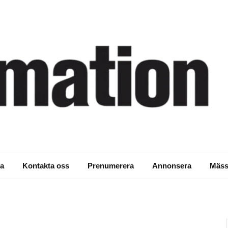
obotinstallation
a
Kontakta oss
Prenumerera
Annonsera
Mäss