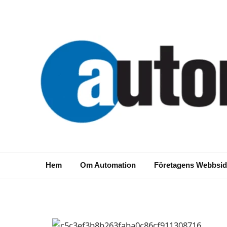
NYHETER
Paketlösningar för r
Hem
Om Automation
Företagens Webbsid
2017-10-02