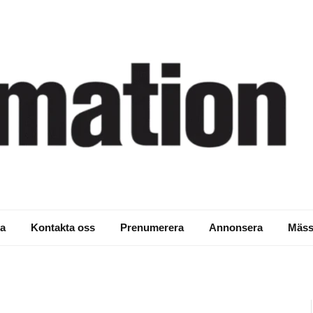
 telefoner och molnet
a
Kontakta oss
Prenumerera
Annonsera
Mäss