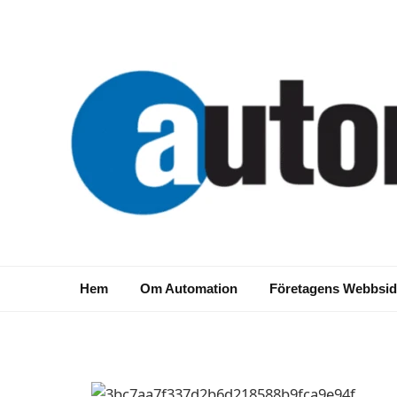
NYHETER
Överför mätdata till
Hem
Om Automation
Företagens Webbsid
2014-09-15