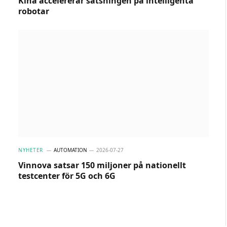
Kina accelererar satsningen på intelligenta
robotar
NYHETER
AUTOMATION
2026-07-27
Vinnova satsar 150 miljoner på nationellt
testcenter för 5G och 6G