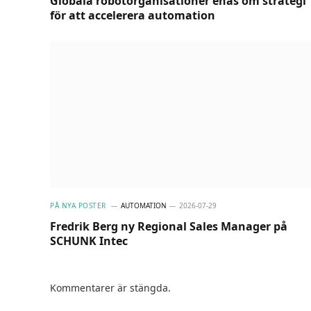
Globala robotorganisationer enas om strategi
för att accelerera automation
PÅ NYA POSTER
AUTOMATION
2026-07-29
Fredrik Berg ny Regional Sales Manager på
SCHUNK Intec
Kommentarer är stängda.