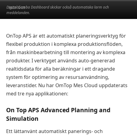
Digital Gemba Dashboard skickar också automatiska larm och
2023-02-28
meddelanden.
OnTop APS är ett automatiskt planeringsverktyg för
flexibel produktion i komplexa produktionsflöden,
från maskinbearbetning till montering av komplexa
produkter. I verktyget används auto-genererad
realtidsdata för alla beräkningar i ett dragande
system för optimering av resursanvändning,
leveranstider. Nu har OmTop Mes Cloud uppdaterats
med tre nya applikationen:
On Top APS Advanced Planning and
Simulation
Ett lättanvänt automatiskt panerings- och