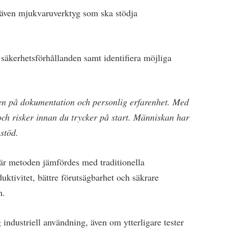
även mjukvaruverktyg som ska stödja
 säkerhetsförhållanden samt identifiera möjliga
en på dokumentation och personlig erfarenhet. Med
och risker innan du trycker på start. Människan har
stöd.
är metoden jämfördes med traditionella
uktivitet, bättre förutsägbarhet och säkrare
m.
ndustriell användning, även om ytterligare tester