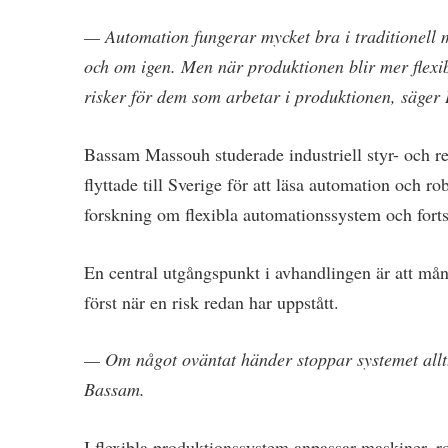
— Automation fungerar mycket bra i traditionel
och om igen. Men när produktionen blir mer flexib
risker för dem som arbetar i produktionen, säge
Bassam Massouh studerade industriell styr- och r
flyttade till Sverige för att läsa automation och r
forskning om flexibla automationssystem och fort
En central utgångspunkt i avhandlingen är att mån
först när en risk redan har uppstått.
— Om något oväntat händer stoppar systemet allt.
Bassam.
I flexibla produktionssystem anpassar maskiner, r