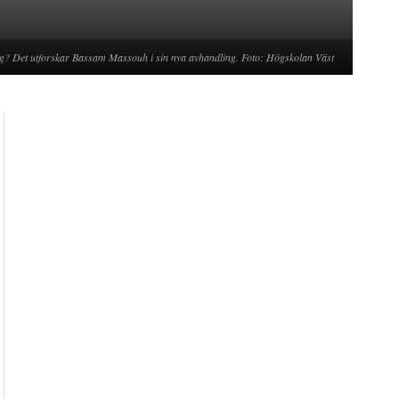
ning? Det utforskar Bassam Massouh i sin nya avhandling. Foto: Högskolan Väst