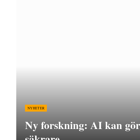
NYHETER
Ny forskning: AI kan göra
säkrare