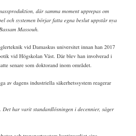
l massproduktion, där samma moment upprepas om
el och systemen börjar fatta egna beslut uppstår nya
r Bassam Massouh.
eglerteknik vid Damaskus universitet innan han 2017
obotik vid Högskolan Väst. Där blev han involverad i
satte senare som doktorand inom området.
ga av dagens industriella säkerhetssystem reagerar
 Det har varit standardlösningen i decennier, säger
obotar och transportsystem kontinuerligt sina