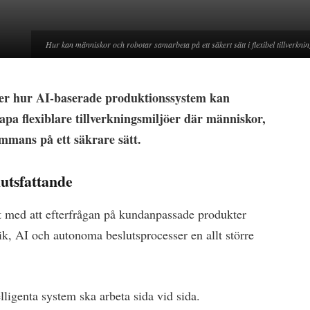
Hur kan människor och robotar samarbeta på ett säkert sätt i flexibel tillverk
ker hur AI-baserade produktionssystem kan
kapa flexiblare tillverkningsmiljöer där människor,
mmans på ett säkrare sätt.
lutsfattande
takt med att efterfrågan på kundanpassade produkter
tik, AI och autonoma beslutsprocesser en allt större
ligenta system ska arbeta sida vid sida.