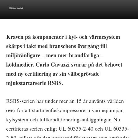
2026-06-24
Kraven på komponenter i kyl- och värmesystem
skärps i takt med branschens övergång till
miljövänligare – men mer brandfarliga –
köldmedier. Carlo Gavazzi svarar på det behovet
med ny certifiering av sin välbeprövade
mjukstartarserie RSBS.
RSBS-serien har under mer än 15 år använts världen
över för att starta enfaskompressorer i värmepumpar,
kylsystem och luftkonditioneringsanläggningar. Nu
certifieras serien enligt UL 60335-2-40 och UL 60335-
2-89, vilket gör den anpassad för system som använder