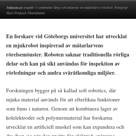
Roboten är ungefär 3 centimeter lång och imiterar en mätarlarvs rörelser. Fotograf:
2026-06-24
Hari Prakash Thanabalan
En forskare vid Göteborgs universitet har utvecklat
en mjukrobot inspirerad av mätarlarvens
rörelsemönster. Roboten saknar traditionella rörliga
delar och kan på sikt användas för inspektion av
rörledningar och andra svåråtkomliga miljöer.
Forskningen bygger på så kallad soft robotics, där
mjuka material används för att efterlikna funktioner
som finns i naturen. Genom att kombinera lager av
kolelektroder och polymermaterial har forskarna
utvecklat en artificiell muskel som kan expandera och
dra ihop sig när den utsätts för elektrisk spänning.