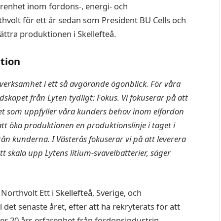
farenhet inom fordons-, energi- och
rthvolt för ett år sedan som President BU Cells och
bättra produktionen i Skellefteå.
tion
 verksamhet i ett så avgörande ögonblick. För våra
dskapet från Lyten tydligt: Fokus. Vi fokuserar på att
tet som uppfyller våra kunders behov inom elfordon
tt öka produktionen en produktionslinje i taget i
rån kunderna. I Västerås fokuserar vi på att leverera
t skala upp Lytens litium-svavelbatterier, säger
orthvolt Ett i Skellefteå, Sverige, och
 det senaste året, efter att ha rekryterats för att
r 20 års erfarenhet från fordonsindustrin.