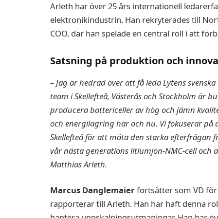
Arleth har över 25 års internationell ledarer
elektronikindustrin. Han rekryterades till No
COO, där han spelade en central roll i att för
Satsning på produktion och innova
– Jag är hedrad över att få leda Lytens svenska
team i Skellefteå, Västerås och Stockholm är bu
producera battericeller av hög och jämn kvali
och energilagring här och nu. Vi fokuserar på a
Skellefteå för att möta den starka efterfrågan f
vår nästa generations litiumjon-NMC-cell och at
Matthias Arleth.
Marcus Danglemaier
fortsätter som VD för N
rapporterar till Arleth. Han har haft denna roll
hantera uppskalningsutmaningar. Han har öve