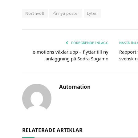
Northvolt
På nya poster
Lyten
FÖREGÅENDE INLÄGG
NÄSTA IN
e-motions växlar upp – flyttar till ny
Rapport 
anläggning på Södra Stigamo
svensk n
Automation
RELATERADE ARTIKLAR