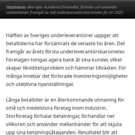
Betaltiderna ökar igen. Kunderna förhandlar, förhalar och använder
2025-02-05
mellanhänder framgår av Sinf Underleverantörsbarometer för Q1 2025
Hälften av Sveriges underleverantörer uppger att
betaltiderna har försämrats de senaste tio åren. Det
framgår av årets första underleverantörsbarometer.
Företagen tvingas agera bank åt sina kunder, vilket
skapar likviditetsproblem och hämmar tillväxten. För
många innebär det förlorade investeringsmöjligheter
och uteblivna nyanställningar.
Långa betaltider är en återkommande utmaning för
små och medelstora företag inom industrin.
Storföretag förhalar betalningar, förhandlar ner
villkoren och använder mellanhänder för att skjuta
upp sina betalningsåtaganden. Resultatet blir att