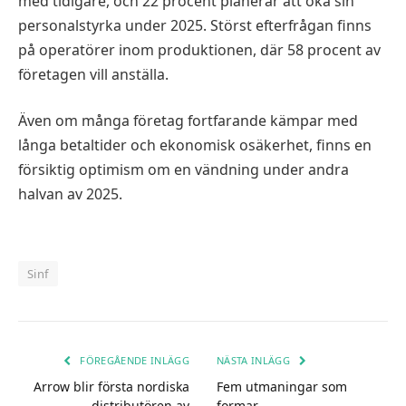
med tidigare, och 22 procent planerar att öka sin
personalstyrka under 2025. Störst efterfrågan finns
på operatörer inom produktionen, där 58 procent av
företagen vill anställa.
Även om många företag fortfarande kämpar med
långa betaltider och ekonomisk osäkerhet, finns en
försiktig optimism om en vändning under andra
halvan av 2025.
Sinf
FÖREGÅENDE INLÄGG
NÄSTA INLÄGG
Arrow blir första nordiska
Fem utmaningar som
distributören av
formar