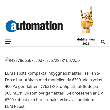
NYA PRODUKTER
Kompakt fläkt för
industriautomation
2013-11-13
Guldhanden
2026
EBM Papsts kompakta inbyggnadsfläktar i serien S-
Force har utökats med modellen dv 6300. Vid trycket
400 Pa ger fläkten DV6318/ 2tdh5p ett luftflöde på
900 m3/h. Liksom övriga fläktar i S-Forceserien är DV
6300 robust och har ett bakstycke av aluminium.
EBM Papst