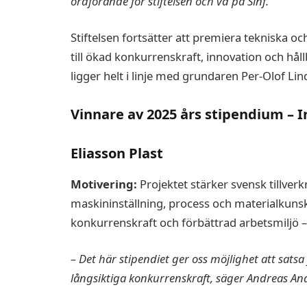
ordförande för stiftelsen och vd på Sinf.
Stiftelsen fortsätter att premiera tekniska 
till ökad konkurrenskraft, innovation och hål
ligger helt i linje med grundaren Per-Olof Lind
Vinnare av 2025 års stipendium – 
Eliasson Plast
Motivering:
Projektet stärker svensk tillve
maskininställning, process och materialkunsk
konkurrenskraft och förbättrad arbetsmiljö –
– Det här stipendiet ger oss möjlighet att sats
långsiktiga konkurrenskraft, säger Andreas Ande