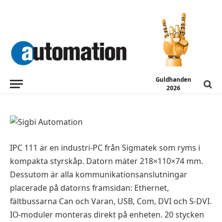
NYA PRODUKTER
Industri-PC för kompakta
styrskåp
2014-11-04
Guldhanden
2026
IPC 111 är en industri-PC från Sigmatek som ryms i
kompakta styrskåp. Datorn mäter 218×110×74 mm.
Dessutom är alla kommunikationsanslutningar
placerade på datorns framsidan: Ethernet,
fältbussarna Can och Varan, USB, Com, DVI och S-DVI.
IO-moduler monteras direkt på enheten. 20 stycken