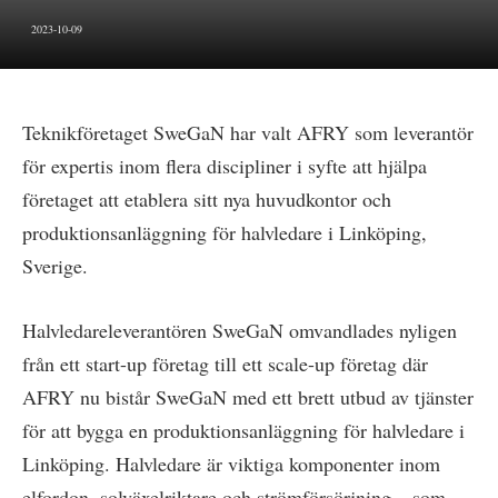
2023-10-09
Teknikföretaget SweGaN har valt AFRY som leverantör
för expertis inom flera discipliner i syfte att hjälpa
företaget att etablera sitt nya huvudkontor och
produktionsanläggning för halvledare i Linköping,
Sverige.
Halvledareleverantören SweGaN omvandlades nyligen
från ett start-up företag till ett scale-up företag där
AFRY nu bistår SweGaN med ett brett utbud av tjänster
för att bygga en produktionsanläggning för halvledare i
Linköping. Halvledare är viktiga komponenter inom
elfordon, solväxelriktare och strömförsörjning – som