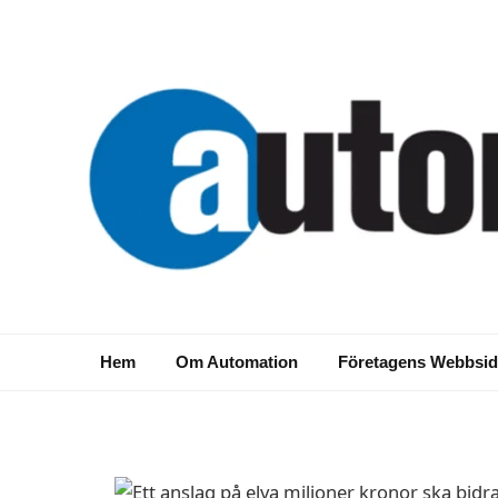
NYHETER
Forskningsprogram 
papperstillverkning
Hem
Om Automation
Företagens Webbsid
2016-11-30