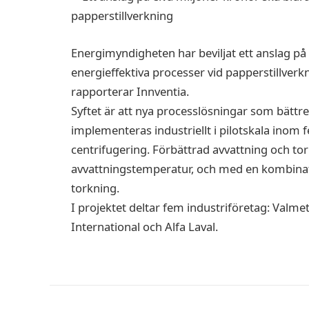
Energimyndigheten har beviljat ett anslag på 
energieffektiva processer vid papperstillverkn
rapporterar Innventia.
Syftet är att nya processlösningar som bättr
implementeras industriellt i pilotskala inom f
centrifugering. Förbättrad avvattning och t
avvattningstemperatur, och med en kombinati
torkning.
I projektet deltar fem industriföretag: Valme
International och Alfa Laval.