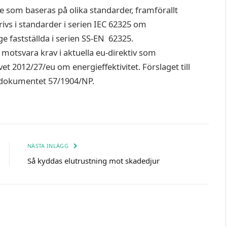
som baseras på olika standarder, framförallt
s i standarder i serien IEC 62325 om
 fastställda i serien SS-EN 62325.
motsvara krav i aktuella eu-direktiv som
t 2012/27/eu om energieffektivitet. Förslaget till
i dokumentet 57/1904/NP.
NÄSTA INLÄGG
Så kyddas elutrustning mot skadedjur