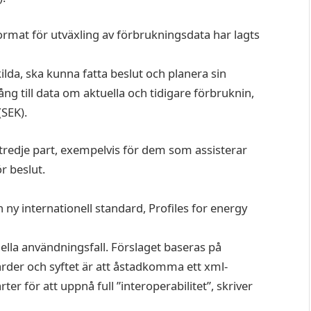
 format för utväxling av förbrukningsdata har lagts
ilda, ska kunna fatta beslut och planera sin
ång till data om aktuella och tidigare förbruknin,
SEK).
 tredje part, exempelvis för dem som assisterar
r beslut.
en ny internationell standard, Profiles for energy
uella användningsfall. Förslaget baseras på
arder och syftet är att åstadkomma ett xml-
r för att uppnå full ”interoperabilitet”, skriver