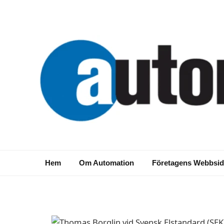
NYHETER
Förslag till en ny in
Hem
Om Automation
Företagens Webbsid
2017-11-07