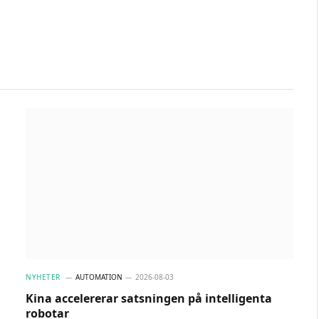
NYHETER
AUTOMATION
2026-08-03
Kina accelererar satsningen på intelligenta
robotar