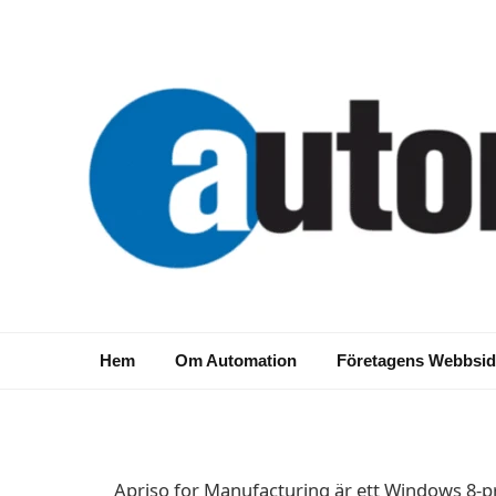
NYA PRODUKTER
App för tillverkning
Hem
Om Automation
Företagens Webbsid
2014-01-28
Apriso for Manufacturing är ett Windows 8-p