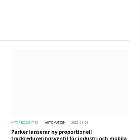
NYA PRODUKTER
AUTOMATION
2026-08-06
Parker lanserar ny proportionell
tryckreduceringsventil för industri och mobila