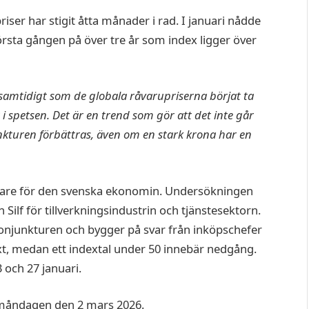
iser har stigit åtta månader i rad. I januari nådde
första gången på över tre år som index ligger över
t samtidigt som de globala råvarupriserna börjat ta
i spetsen. Det är en trend som gör att det inte går
unkturen förbättras, även om en stark krona har en
tare för den svenska ekonomin. Undersökningen
lf för tillverkningsindustrin och tjänstesektorn.
konjunkturen och bygger på svar från inköpschefer
lväxt, medan ett indextal under 50 innebär nedgång.
och 27 januari.
 måndagen den 2 mars 2026.