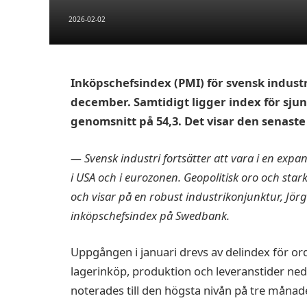
2026-02-02
Inköpschefsindex (PMI) för svensk industri 
december. Samtidigt ligger index för sjun
genomsnitt på 54,3. Det visar den senast
— Svensk industri fortsätter att vara i en expa
i USA och i eurozonen. Geopolitisk oro och star
och visar på en robust industrikonjunktur, Jör
inköpschefsindex på Swedbank.
Uppgången i januari drevs av delindex för or
lagerinköp, produktion och leveranstider ned
noterades till den högsta nivån på tre månade