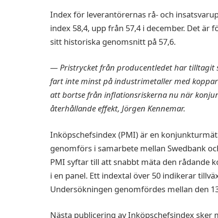
Index för leverantörernas rå- och insatsvarupr
index 58,4, upp från 57,4 i december. Det är 
sitt historiska genomsnitt på 57,6.
— Pristrycket från producentledet har tilltagi
fart inte minst på industrimetaller med koppar 
att bortse från inflationsriskerna nu när konj
återhållande effekt, Jörgen Kennemar.
Inköpschefsindex (PMI) är en konjunkturmä
genomförs i samarbete mellan Swedbank och Si
PMI syftar till att snabbt mäta den rådande 
i en panel. Ett indextal över 50 indikerar til
Undersökningen genomfördes mellan den 13 
Nästa publicering av Inköpschefsindex sker