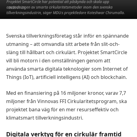
Projektet SmartCircle har potential att påskynda och skala upp
användningen av smarta cirkularitetsmetoder inom den svenska
2025-01-28
tillverkningsindustrin, säger MDU:s projektledare Koteshwar Chirumalla.
Svenska tillverkningsföretag står inför en spännande
utmaning – att omvandla sitt arbete från slit-och-
släng till hållbart och cirkulärt. Projektet SmartCircle
vill bli motorn i den omställningen genom att
använda smarta digitala teknologier som Internet of
Things (IoT), artificiell intelligens (AI) och blockchain.
Med en finansiering på 16 miljoner kronor, varav 7,7
miljoner från Vinnovas FFI Cirkularitetsprogram, ska
projektet bana väg för en mer resurseffektiv och
klimatsmart tillverkningsindustri.
Digitala verktyg för en cirkulär framtid