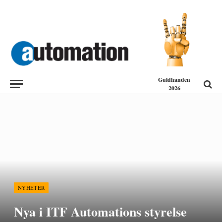
Guldhanden
2026
NYHETER
Nya i ITF Automations styrelse