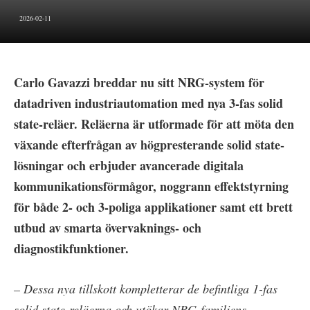
2026-02-11
Carlo Gavazzi breddar nu sitt NRG-system för
datadriven industriautomation med nya 3-fas solid
state-reläer. Reläerna är utformade för att möta den
växande efterfrågan av högpresterande solid state-
lösningar och erbjuder avancerade digitala
kommunikationsförmågor, noggrann effektstyrning
för både 2- och 3-poliga applikationer samt ett brett
utbud av smarta övervaknings- och
diagnostikfunktioner.
– Dessa nya tillskott kompletterar de befintliga 1-fas
solid state-reläerna och utökar NRG-familjens