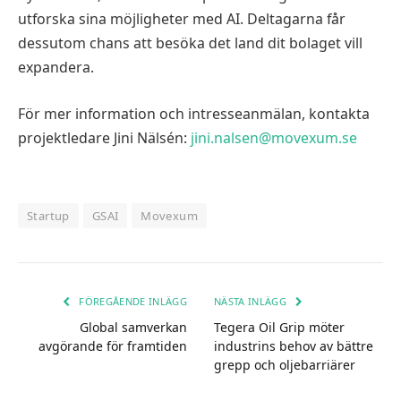
utforska sina möjligheter med AI. Deltagarna får
dessutom chans att besöka det land dit bolaget vill
expandera.
För mer information och intresseanmälan, kontakta
projektledare Jini Nälsén:
jini.nalsen@movexum.se
Startup
GSAI
Movexum
FÖREGÅENDE INLÄGG
NÄSTA INLÄGG
Global samverkan
Tegera Oil Grip möter
avgörande för framtiden
industrins behov av bättre
grepp och oljebarriärer