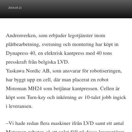
2018-05-21
Andrenverken, som erbjuder legotjänster inom
plåtbearbetning, svetsning och montering har köpt in
Dynapress 40, en elektrisk kantpress med 40 tons
presskraft från belgiska LVD.
Yaskawa Nordic AB, som ansvarar för robotiseringen,
har byggt upp en cell, där man placerat en robot
Motoman MH24 som betjänar kantpressen. Cellen är
köpt som Turn-key och inkörning av 10-talet jobb ingick
i leveransen.
–Vi hade redan flera maskiner ifrån LVD samt ett antal
Motoman robotar, så att valet föll på dessa leverantörer