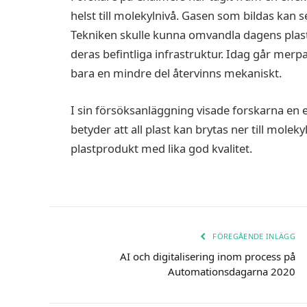
helst till molekylnivå. Gasen som bildas kan s
Tekniken skulle kunna omvandla dagens plastfa
deras befintliga infrastruktur. Idag går merpar
bara en mindre del återvinns mekaniskt.
I sin försöksanläggning visade forskarna en e
betyder att all plast kan brytas ner till molek
plastprodukt med lika god kvalitet.
FÖREGÅENDE INLÄGG
AI och digitalisering inom process på
Automationsdagarna 2020