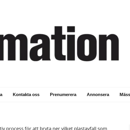
pnar upp för
stsverige
a
Kontakta oss
Prenumerera
Annonsera
Mäss
v process för att bryta ner vilket plastavfall som