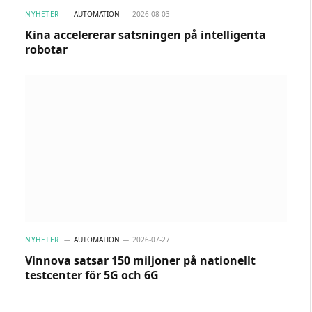
NYHETER
AUTOMATION
2026-08-03
Kina accelererar satsningen på intelligenta
robotar
NYHETER
AUTOMATION
2026-07-27
Vinnova satsar 150 miljoner på nationellt
testcenter för 5G och 6G