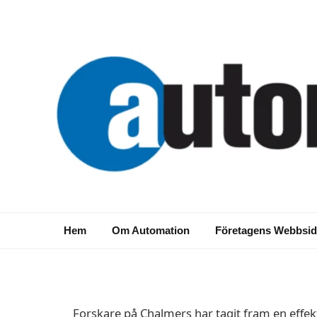
NYHETER
Innovativ teknik öp
returraffinaderi i Vä
Hem
Om Automation
Företagens Webbsid
2019-11-21
Forskare på Chalmers har tagit fram en effekti