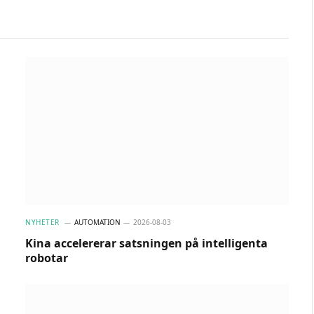
NYHETER
AUTOMATION
2026-08-03
Kina accelererar satsningen på intelligenta
robotar