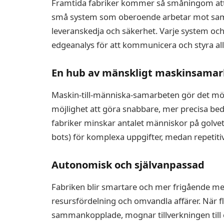
Framtida fabriker kommer så småningom att b
små system som oberoende arbetar mot samm
leveranskedja och säkerhet. Varje system och
edgeanalys för att kommunicera och styra allt
En hub av mänskligt maskinsamar
Maskin-till-människa-samarbeten gör det möjl
möjlighet att göra snabbare, mer precisa be
fabriker minskar antalet människor på golvet,
bots) för komplexa uppgifter, medan repetitiv
Autonomisk och självanpassad
Fabriken blir smartare och mer frigående med
resursfördelning och omvandla affärer. När fl
sammankopplade, mognar tillverkningen till en