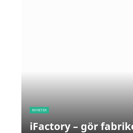
NYHETER
iFactory – gör fabr