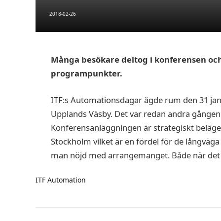
2018-02-26
Många besökare deltog i konferensen o
programpunkter.
ITF:s Automationsdagar ägde rum den 31 janua
Upplands Väsby. Det var redan andra gången
Konferensanläggningen är strategiskt belä
Stockholm vilket är en fördel för de långväg
man nöjd med arrangemanget. Både när det g
ITF Automation