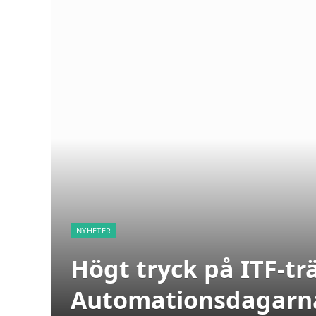
NYHETER
Högt tryck på ITF-tr
Automationsdagarn