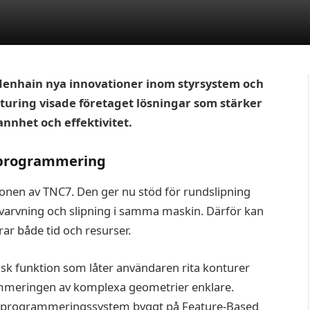
enhain nya innovationer inom styrsystem och
ring visade företaget lösningar som stärker
annhet och effektivitet.
 programmering
onen av TNC7. Den ger nu stöd för rundslipning
svarvning och slipning i samma maskin. Därför kan
ar både tid och resurser.
k funktion som låter användaren rita konturer
rammeringen av komplexa geometrier enklare.
at programmeringssystem byggt på Feature-Based