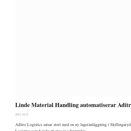
Linde Material Handling automatiserar Aditro
2021-10-27
Aditro Logistics satsar stort med en ny lageranläggning i Skillingaryd
Logistics som Linde ett steg in i framtiden.