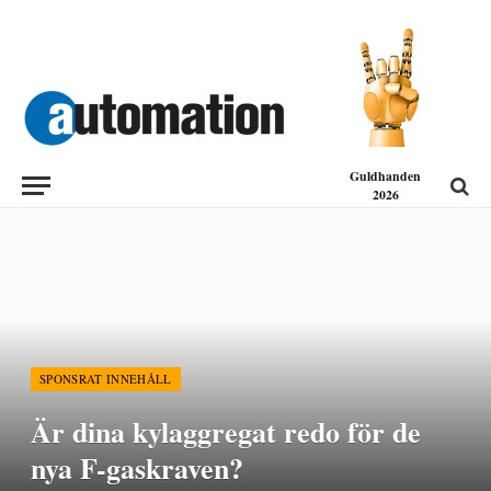
Guldhanden
2026
SPONSRAT INNEHÅLL
Är dina kylaggregat redo för de
nya F-gaskraven?