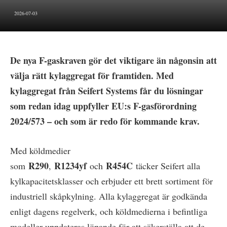
2026-07-03
De nya F-gaskraven gör det viktigare än någonsin att
välja rätt kylaggregat för framtiden. Med
kylaggregat från Seifert Systems får du lösningar
som redan idag uppfyller EU:s F-gasförordning
2024/573 – och som är redo för kommande krav.
Med köldmedier
R290
R1234yf
R454C
som
,
och
täcker Seifert alla
kylkapacitetsklasser och erbjuder ett brett sortiment för
industriell skåpkylning. Alla kylaggregat är godkända
enligt dagens regelverk, och köldmedierna i befintliga
modeller uppdateras löpande för att säkerställa att de