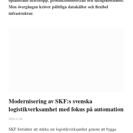
oplanerade driftstopp, produktionsbortfall och slitagekostnader.
Men övergången kräver pålitliga datakällor och flexibel
infrastruktur.
Modernisering av SKF:s svenska
logistikverksamhet med fokus på automation
2024-11-28
SKF fortsätter att stärka sin logistikverksamhet genom att bygga