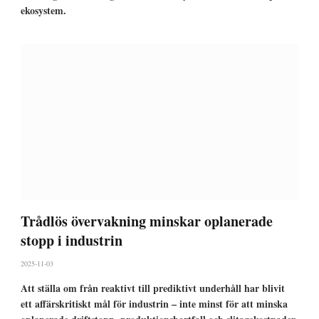
ekosystem.
Trådlös övervakning minskar oplanerade
stopp i industrin
2025-11-03
Att ställa om från reaktivt till prediktivt underhåll har blivit
ett affärskritiskt mål för industrin – inte minst för att minska