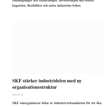
rullningslager och axialrullager. Investeringen ska stärka
kapacitet, flexibilitet och möta industrins behov.
SKF stärker industridelen med ny
organisationsstruktur
2025-09-24
SKF omorganiserar delar av industriverksamheten för att öka