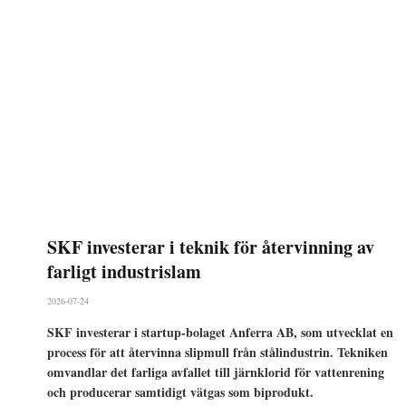
SKF investerar i teknik för återvinning av
farligt industrislam
2026-07-24
SKF investerar i startup-bolaget Anferra AB, som utvecklat en
process för att återvinna slipmull från stålindustrin. Tekniken
omvandlar det farliga avfallet till järnklorid för vattenrening
och producerar samtidigt vätgas som biprodukt.