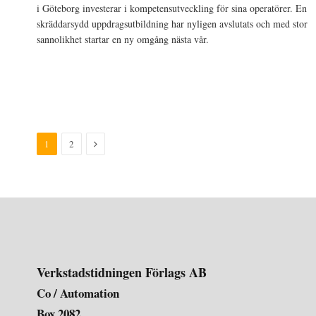
i Göteborg investerar i kompetensutveckling för sina operatörer. En
skräddarsydd uppdragsutbildning har nyligen avslutats och med stor
sannolikhet startar en ny omgång nästa vår.
Nästa
1
2
Verkstadstidningen Förlags AB
Co / Automation
Box 2082