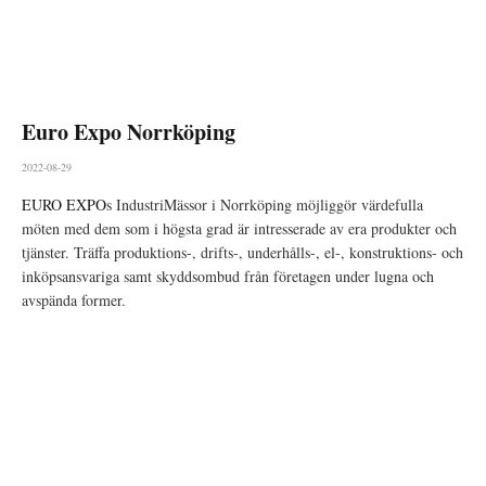
Euro Expo Norrköping
2022-08-29
EURO EXPO
s IndustriMässor i Norrköping möjliggör värdefulla
möten med dem som i högsta grad är intresserade av era produkter och
tjänster. Träffa produktions-, drifts-, underhålls-, el-, konstruktions- och
inköpsansvariga samt skyddsombud från företagen under lugna och
avspända former.