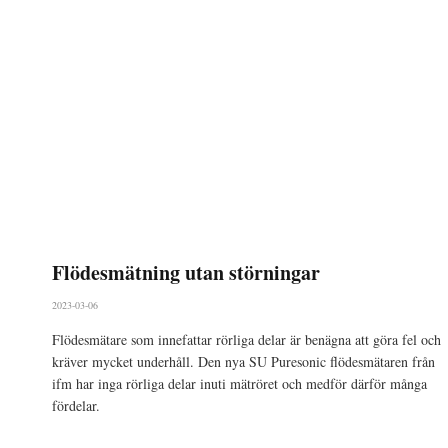
Flödesmätning utan störningar
2023-03-06
Flödesmätare som innefattar rörliga delar är benägna att göra fel och
kräver mycket underhåll. Den nya SU Puresonic flödesmätaren från
ifm har inga rörliga delar inuti mätröret och medför därför många
fördelar.